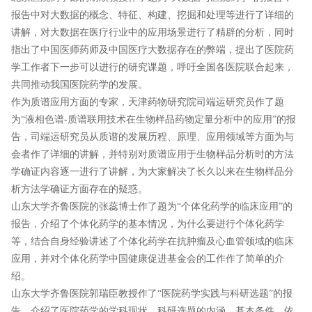
报告中对大数据的概念、特征、构建、挖掘和处理等进行了详细的
讲解，对大数据在医疗行业中的应用场景进行了精辟的分析，同时
指出了中国医师药师及中国医疗大数据存在的弊端，提出了医院药
学工作者下一步可以进行的研究课题，呼吁全国各医院联合起来，
共同推动我国医院药学的发展。
作为质谱应用方面的专家，天津药物研究院司端运研究员作了题
为“液相色谱-质谱联用技术在生物样品药物定量分析中的应用”的报
告，司端运研究员从质谱的发展历程、原理、应用领域等方面为与
会者作了详细的讲解，并特别对质谱应用于生物样品分析时的方法
学确证内容逐一进行了讲解，为大家解决了长久以来在生物样品分
析方法学确证方面存在的疑惑。
山东大学齐鲁医院的张蕊博士作了题为“个体化药学的临床应用”的
报告，介绍了个体化药学的基本情况，为什么要进行个体化药学
等，结合自身经验讲述了个体化药学在抗肿瘤及心血管领域的临床
应用，并对个体化药学中国健康促进基金会的工作作了简单的介
绍。
山东大学齐鲁医院郭瑞臣教授作了“医院药学实践与科研选题”的报
告，介绍了医院药学的学科现状，科研选题的内涵、基本条件、依