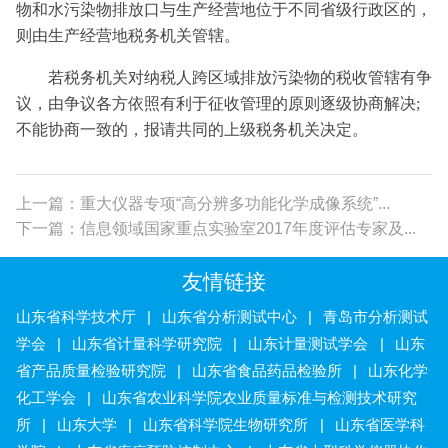
物和水污染物排放口与生产经营地位于不同省级行政区的，
则由生产经营地税务机关管辖。
若税务机关对纳税人跨区域排放污染物的税收管辖有争
议，由争议各方依照有利于征收管理的原则逐级协商解决;
不能协商一致的，报请共同的上级税务机关决定。
上一篇：重大仪器专项“高分辨多功能化学成像系统”...
下一篇：信息领域国家重点实验室2017年度评估专家及...
友情链接
山东省科学技术厅
|
山东省分析测试中心
|
青岛市分析测试
学会
|
山东省计量科学研究院
|
山东计量测试学会
|
山东
省产品质量检验研究院
|
山东省食品药品检验所
|
山东化学
化工学会
|
山东省农业科学院农业质量标准与检测技术研究
所
|
山东大学
|
山东省科学院生物研究所
|
山东省医学科